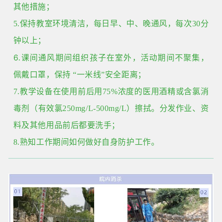
其他措施；
5.
保持教室环境清洁，每日早、中、晚通风，每次
30
分
钟以上；
6
.课间通风期间组织孩子在室外，活动期间不聚集，
佩戴口罩，保持
“一米线”安全距离；
7.
教学设备在使用前后用
75%
浓度的医用酒精或含氯消
毒剂（有效氯
250mg/L-500mg/L
）擦拭。分发作业、资
料及其他用品前后都要洗手；
8.
熟知工作期间如何做好自身防护工作。