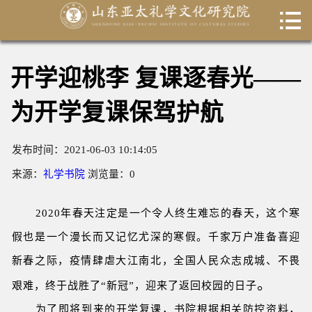

首页

关于我们
开学迎桃李 复课逐春光——
新闻动态
为开学复课保驾护航
书院课程
发布时间：2021-06-03 10:14:05
专家团队
来源：
礼学书院
浏览量：
0
出国留学
2020年春天注定是一个令人终生难忘的春天，这个寒
联系我们
假也是一个漫长而又记忆尤深的寒假。千家万户准备喜迎
新春之际，疫情肆虐大江南北，全国人民众志成城、不畏
科研成果
。
艰难，终于战胜了“新冠”，迎来了返回校园的日子
数据库
为了即将到来的开学复课，书院根据相关防控资料，